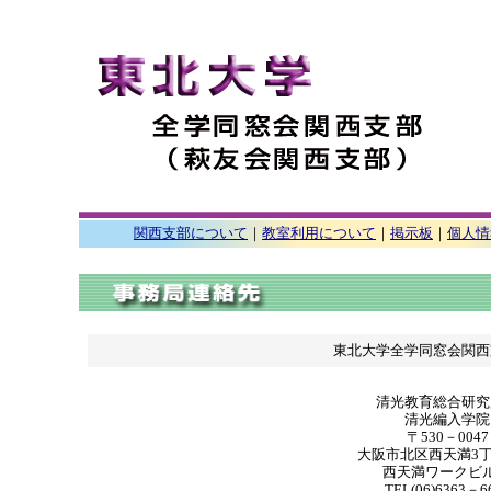
関西支部について
｜
教室利用について
｜
掲示板
｜
個人情
東北大学全学同窓会関西
清光教育総合研究
清光編入学院
〒530－0047
大阪市北区西天満3丁
西天満ワークビル
TEL(06)6363－6