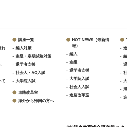
講座一覧
HOT NEWS（最新情
報）
流れ
編入対策
編入
進級・定期試験対策
進級
へ
退学者支援
退学者支援
社会人・AO入試
大学院入試
いて
大学院入試
社会人入試
進路改革室
進路改革室
海外から帰国の方へ