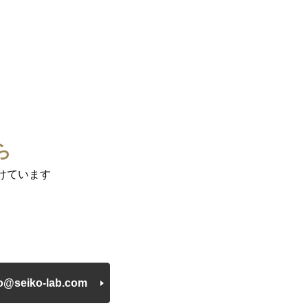
ら
けています
fo@seiko-lab.com