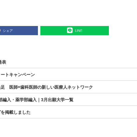
シェア
LINE
発表
タートキャンペーン
足 医師×歯科医師の新しい医療人ネットワーク
学部編入・薬学部編入｜3月出願大学一覧
グを掲載しました