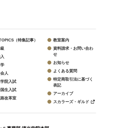
TOPICS（特集記事）
教室案内
進級
資料請求・お問い合わ
せ
編入
お知らせ
退学
よくある質問
社会人
特定商取引法に基づく
大学院入試
表記
帰国生入試
アーカイブ
進路改革室
スカラーズ・ギルド