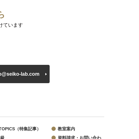
ら
けています
fo@seiko-lab.com
TOPICS（特集記事）
教室案内
進級
資料請求・お問い合わ