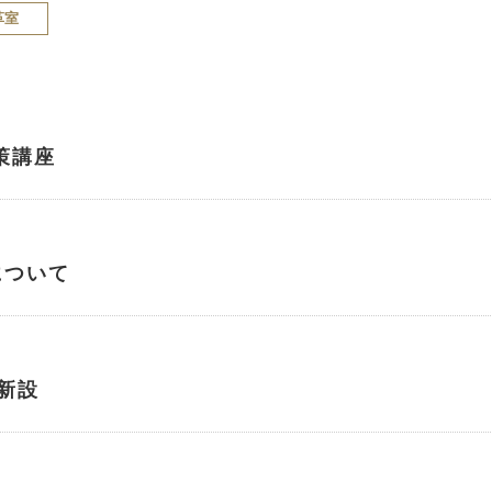
革室
策講座
について
新設