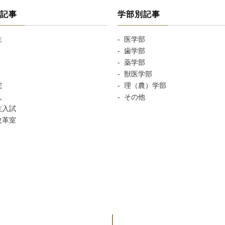
記事
学部別記事
生
医学部
歯学部
薬学部
獣医学部
院
理（農）学部
人
その他
生入試
改革室