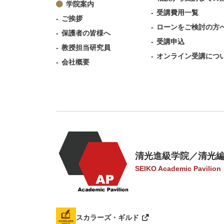
学院案内
受講費用一覧
ご挨拶
ローンをご検討の方
保護者の皆様へ
受講申込
教授担当研究員
オンライン受講につ
会社概要
清光進級学院／清光
SEIKO Academic Pavilion
スカラーズ・ギルド