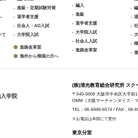
編入
進級・定期試験対策
進級
へ
退学者支援
退学者支援
社会人・AO入試
大学院入試
いて
大学院入試
社会人入試
進路改革室
進路改革室
海外から帰国の方へ
(株)清光教育総合研究所 ス
〒540-0008 大阪市中央区大手前1-
編入学院
OMM（大阪マーチャンダイズ・マ
TEL：06-6948-6574 / FAX：06-6
※お電話は本部にて受付
東京分室