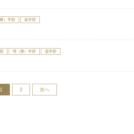
農）学部
薬学部
部
理（農）学部
薬学部
て
1
2
次へ