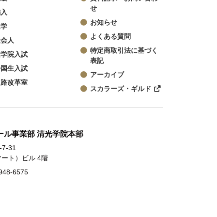
せ
編入
お知らせ
退学
よくある質問
社会人
特定商取引法に基づく
大学院入試
表記
帰国生入試
アーカイブ
進路改革室
スカラーズ・ギルド
クール事業部 清光学院本部
7-31
ート）ビル 4階
948-6575