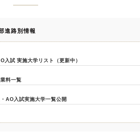
学部進路別情報
・AO入試 実施大学リスト（更新中）
授業料一覧
会人・AO入試実施大学一覧公開