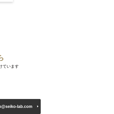
に必要
ら
けています
もに優
fo@seiko-lab.com
もに優
ずれか