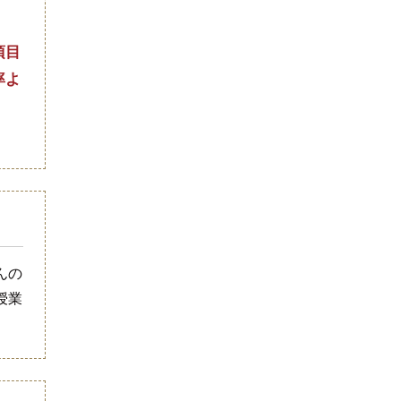
項目
率よ
んの
授業