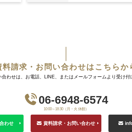
間以上）を満たす課程を修了した者〈学士〉
月7日（金）
者
制大学を卒業した者及び2025年3月までに卒業見込みの者
（火）～11月8日（火）
ち、文部科学大臣が定める基準（修業年限が2年以上で、かつ課程の修了
日(月)
間以上）を満たす課程を修了した者〈学士〉
8日（月）～9月16日（火）
制大学を卒業した者及び2024年3月までに卒業見込みの者
月9日（木）
（土）～11月11日（火）
9日（月）～9月17日（火）
月3日（木）
（金）～11月11日（月）
資料請求・お問い合わせはこちらか
11日（月）～9月19日（火）
い合わせは、お電話、LINE、またはメールフォームより受け付
月5日（木）
8日（水）～9月15日（水）
（水）～11月8日（水）
月8日（金）
学校を卒業した者であり、出願時点で1年以上の職務経験を有する者。
06-6948-6574
に関連する職業分野に従事するという高い志を持ち、人物・学業成績と
10:00～18:30（月・火 休館）
学校を卒業した者であり、出願時点で1年以上の職務経験を有する者。
い合わせ
資料請求・お問い合わせ
in
に関連する職業分野に従事するという高い志を持ち、人物・学業成績と
つ出願時において企業等に1年以上在職した者及び在職中の者で、次のい