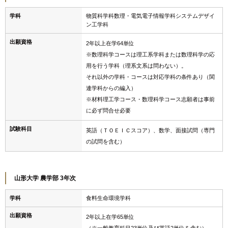
学科
物質科学科数理・電気電子情報学科システムデザイ
ン工学科
出願資格
2年以上在学64単位
※数理科学コースは理工系学科または数理科学の応
用を行う学科（理系文系は問わない）。
それ以外の学科・コースは対応学科の条件あり（関
連学科からの編入）
※材料理工学コース・数理科学コース志願者は事前
に必ず問合せ必要
試験科目
英語（ＴＯＥＩＣスコア）、数学、面接試問（専門
の試問を含む）
山形大学 農学部 3年次
学科
食料生命環境学科
出願資格
2年以上在学65単位