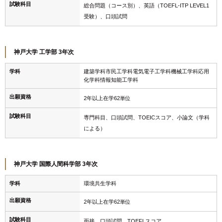
試験科目
総合問題（コース別）、英語（TOEFL-ITP LEVEL1
受験）、口頭試問
神戸大学 工学部 3年次
学科
建築学科市民工学科電気電子工学科機械工学科応用
化学科情報知能工学科
出願資格
2年以上在学62単位
試験科目
専門科目、口頭試問、TOEICスコア、小論文（学科
による）
神戸大学 国際人間科学部 3年次
学科
環境共生学科
出願資格
2年以上在学62単位
試験科目
面接、口頭試問、TOEFLスコア