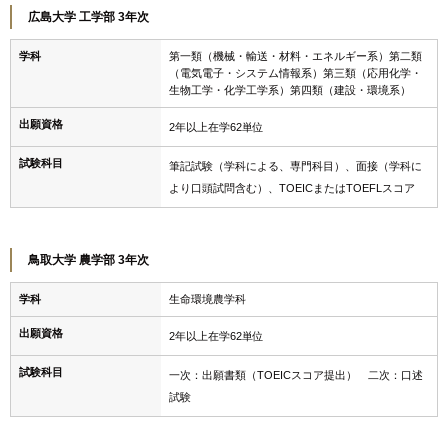
広島大学 工学部 3年次
学科
第一類（機械・輸送・材料・エネルギー系）第二類
（電気電子・システム情報系）第三類（応用化学・
生物工学・化学工学系）第四類（建設・環境系）
出願資格
2年以上在学62単位
試験科目
筆記試験（学科による、専門科目）、面接（学科に
より口頭試問含む）、TOEICまたはTOEFLスコア
鳥取大学 農学部 3年次
学科
生命環境農学科
出願資格
2年以上在学62単位
試験科目
一次：出願書類（TOEICスコア提出） 二次：口述
試験