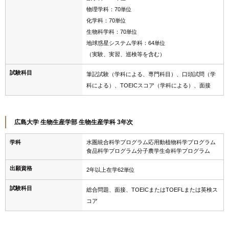
物理学科：70単位
化学科：70単位
生物科学科：70単位
地球惑星システム学科：64単位
（実験、実習、巡検等を含む）
試験科目
筆記試験（学科による、専門科目）、口頭試問（学
科による）、TOEICスコア（学科による）、面接
広島大学 生物生産学部 生物生産学科 3年次
学科
水圏統合科学プログラム応用動植物科学プログラム
食品科学プログラム分子農学生命科学プログラム
出願資格
2年以上在学62単位
試験科目
総合問題、面接、TOEICまたはTOEFLまたは英検ス
コア