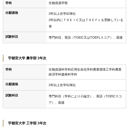
学科
生物資源学類
出願資格
2年以上在学62単位
2年以内にＴＯＥＩＣ又はＴＯＥＦＬを受験している
者
試験科目
専門科目、英語（TOEIC又はTOEFLスコア）、面接
宇都宮大学 農学部 3年次
学科
生物資源科学科応用生命化学科農業環境工学科農業
経済学科森林科学科
出願資格
2年以上在学62単位
試験科目
専門科目（学科により小論文）、英語（TOEICスコ
ア）、面接
宇都宮大学 工学部 3年次