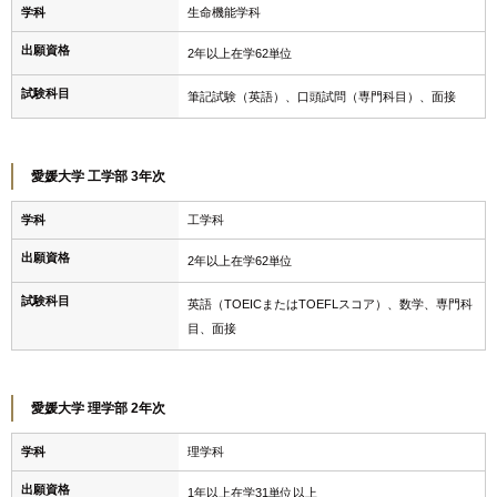
学科
生命機能学科
出願資格
2年以上在学62単位
試験科目
筆記試験（英語）、口頭試問（専門科目）、面接
愛媛大学 工学部 3年次
学科
工学科
出願資格
2年以上在学62単位
試験科目
英語（TOEICまたはTOEFLスコア）、数学、専門科
目、面接
愛媛大学 理学部 2年次
学科
理学科
出願資格
1年以上在学31単位以上