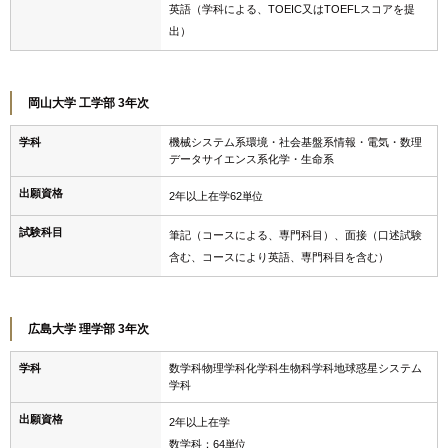
英語（学科による、TOEIC又はTOEFLスコアを提
出）
岡山大学 工学部 3年次
学科
機械システム系環境・社会基盤系情報・電気・数理
データサイエンス系化学・生命系
出願資格
2年以上在学62単位
試験科目
筆記（コースによる、専門科目）、面接（口述試験
含む、コースにより英語、専門科目を含む）
広島大学 理学部 3年次
学科
数学科物理学科化学科生物科学科地球惑星システム
学科
出願資格
2年以上在学
数学科：64単位