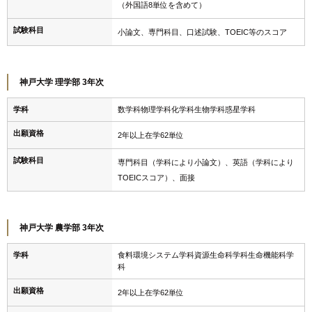
（外国語8単位を含めて）
試験科目
小論文、専門科目、口述試験、TOEIC等のスコア
神戸大学 理学部 3年次
学科
数学科物理学科化学科生物学科惑星学科
出願資格
2年以上在学62単位
試験科目
専門科目（学科により小論文）、英語（学科により
TOEICスコア）、面接
神戸大学 農学部 3年次
学科
食料環境システム学科資源生命科学科生命機能科学
科
出願資格
2年以上在学62単位