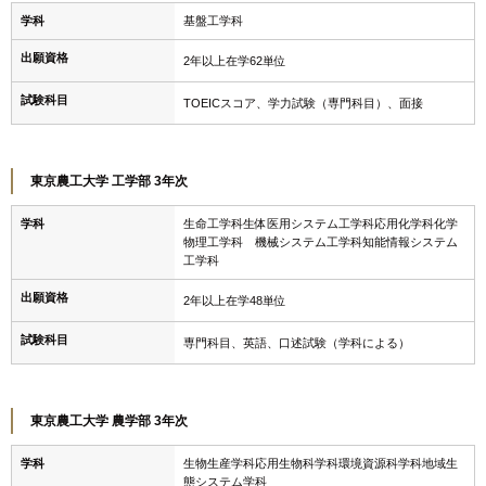
学科
基盤工学科
出願資格
2年以上在学62単位
試験科目
TOEICスコア、学力試験（専門科目）、面接
東京農工大学 工学部 3年次
学科
生命工学科生体医用システム工学科応用化学科化学
物理工学科 機械システム工学科知能情報システム
工学科
出願資格
2年以上在学48単位
試験科目
専門科目、英語、口述試験（学科による）
東京農工大学 農学部 3年次
学科
生物生産学科応用生物科学科環境資源科学科地域生
態システム学科