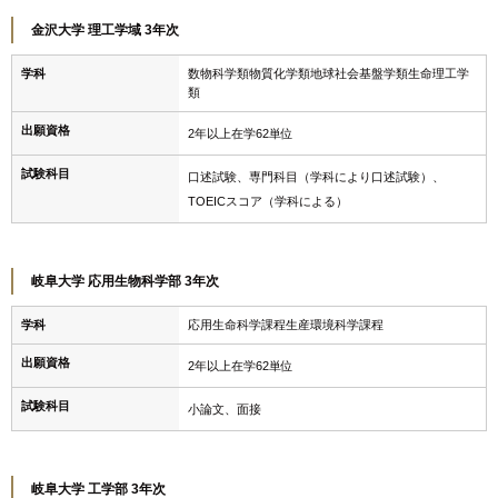
金沢大学 理工学域 3年次
学科
数物科学類物質化学類地球社会基盤学類生命理工学
類
出願資格
2年以上在学62単位
試験科目
口述試験、専門科目（学科により口述試験）、
TOEICスコア（学科による）
岐阜大学 応用生物科学部 3年次
学科
応用生命科学課程生産環境科学課程
出願資格
2年以上在学62単位
試験科目
小論文、面接
岐阜大学 工学部 3年次