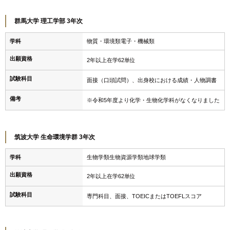
群馬大学 理工学部 3年次
学科
物質・環境類電子・機械類
出願資格
2年以上在学62単位
試験科目
面接（口頭試問）、出身校における成績・人物調書
備考
※令和5年度より化学・生物化学科がなくなりました
筑波大学 生命環境学群 3年次
学科
生物学類生物資源学類地球学類
出願資格
2年以上在学62単位
試験科目
専門科目、面接、TOEICまたはTOEFLスコア