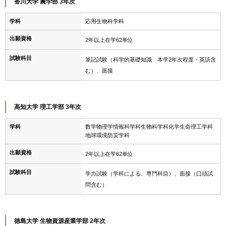
香川大学 農学部 3年次
学科
応用生物科学科
出願資格
2年以上在学62単位
試験科目
筆記試験（科学的基礎知識 本学2年次程度・英語含
む）、面接
高知大学 理工学部 3年次
学科
数学物理学情報科学科生物科学科化学生命理工学科
地球環境防災学科
出願資格
2年以上在学62単位
試験科目
学力試験（学科による、専門科目）、面接（口頭試
問含む）
徳島大学 生物資源産業学部 2年次