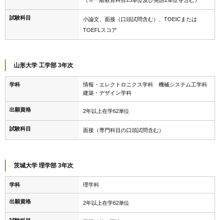
（※一般教育科目23単位及び英語2単位を含む）
試験科目
小論文、面接（口頭試問含む）、TOEICまたは
TOEFLスコア
山形大学 工学部 3年次
学科
情報・エレクトロニクス学科 機械システム工学科
建築・デザイン学科
出願資格
2年以上在学62単位
試験科目
面接（専門科目の口頭試問含む）
茨城大学 理学部 3年次
学科
理学科
出願資格
2年以上在学62単位