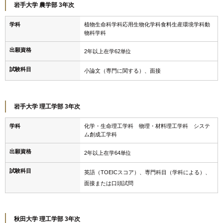
岩手大学 農学部 3年次
学科
植物生命科学科応用生物化学科食料生産環境学科動
物科学科
出願資格
2年以上在学62単位
試験科目
小論文（専門に関する）、面接
岩手大学 理工学部 3年次
学科
化学・生命理工学科 物理・材料理工学科 システ
ム創成工学科
出願資格
2年以上在学64単位
試験科目
英語（TOEICスコア）、専門科目（学科による）、
面接または口頭試問
秋田大学 理工学部 3年次