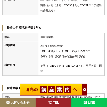
英語（分野による、TOEICまたはTOEFLスコア提出
の分野あり）
長崎大学 環境科学部 3年次
学科
環境科学科
出願資格
2年以上在学62単位
TOEIC450以上又はTOEFL45以上のスコア
を有する者（試験日から過去2年以内）
試験科目
英語（TOEICまたはTOEFLスコア）、専門科目、面
接
宮崎大学 農学部 3年次
学科
森林緑地環境科学科応用生物科学科(※2019・2020
年度は募集なし）
お問い合わせ
TEL
LINE