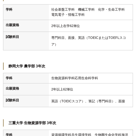
学科
社会基盤工学科 機械工学科 化学・生命工学科
電気電子・情報工学科
出願資格
2年以上在学62単位
試験科目
専門科目、面接、英語（TOEICまたはTOEFLスコ
ア）
静岡大学 農学部 3年次
学科
生物資源科学科応用生命科学科
出願資格
2年以上62単位
試験科目
英語（TOEICスコア）、筆記（専門科目）、面接
三重大学 生物資源学部 3年次
学科
資源循環学科共生環境学科 生物圏生命化学科海洋