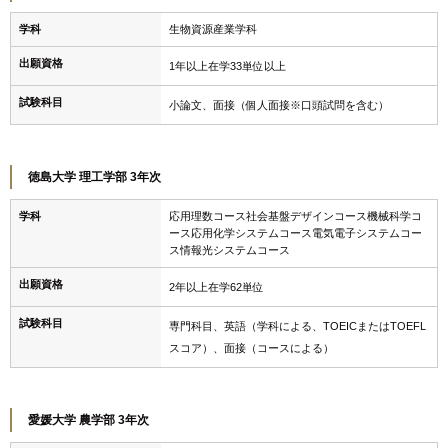
学科
生物資源産業学科
出願資格
1年以上在学33単位以上
試験科目
小論文、面接（個人面接※口頭試問を含む）
徳島大学 理工学部 3年次
学科
応用理数コース社会基盤デザインコース機械科学コ
ース応用化学システムコース電気電子システムコー
ス情報光システムコース
出願資格
2年以上在学62単位
試験科目
専門科目、英語（学科による、TOEICまたはTOEFL
スコア）、面接（コースによる）
愛媛大学 農学部 3年次