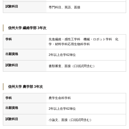
試験科目
専門科目、英語、面接
信州大学 繊維学部 3年次
学科
先進繊維・感性工学科 機械・ロボット学科 化
学・材料学科応用生物科学科
出願資格
2年以上在学62単位
試験科目
書類審査、面接（口頭試問含む）
信州大学 農学部 3年次
学科
農学生命科学科
出願資格
2年以上在学62単位
試験科目
小論文、面接（口頭試問含む）