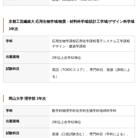
京都工芸繊維大 応用生物学域/物質・材料科学域/設計工学域/デザイン科学域
3年次
学科
応用生物学課程応用化学課程電子システム工学課程
デザイン・建築学課程
出願資格
2年以上在学62単位
試験科目
英語（TOEICスコア）、専門科目、面接（課程によ
る）
岡山大学 理学部 3年次
学科
数学科物理学科化学科生物学科地球科学科
出願資格
2年以上在学62単位
試験科目
面接（口述試験含む）、専門科目（学科による）、