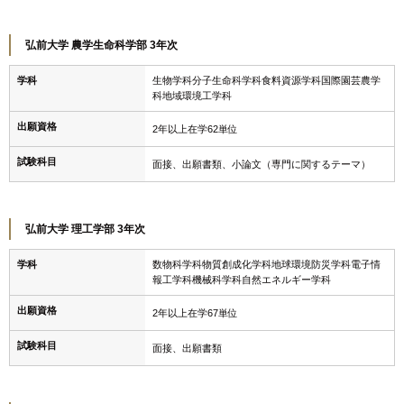
弘前大学 農学生命科学部 3年次
学科
生物学科分子生命科学科食料資源学科国際園芸農学
科地域環境工学科
出願資格
2年以上在学62単位
試験科目
面接、出願書類、小論文（専門に関するテーマ）
弘前大学 理工学部 3年次
学科
数物科学科物質創成化学科地球環境防災学科電子情
報工学科機械科学科自然エネルギー学科
出願資格
2年以上在学67単位
試験科目
面接、出願書類