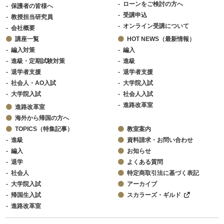
ローンをご検討の方へ
保護者の皆様へ
受講申込
教授担当研究員
オンライン受講について
会社概要
講座一覧
HOT NEWS（最新情報）
編入対策
編入
進級・定期試験対策
進級
退学者支援
退学者支援
社会人・AO入試
大学院入試
大学院入試
社会人入試
進路改革室
進路改革室
海外から帰国の方へ
TOPICS（特集記事）
教室案内
進級
資料請求・お問い合わせ
編入
お知らせ
退学
よくある質問
社会人
特定商取引法に基づく表記
大学院入試
アーカイブ
帰国生入試
スカラーズ・ギルド
進路改革室