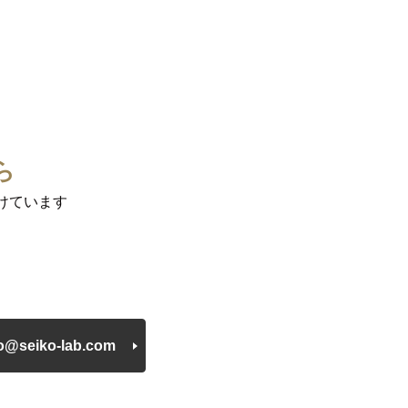
ら
けています
fo@seiko-lab.com