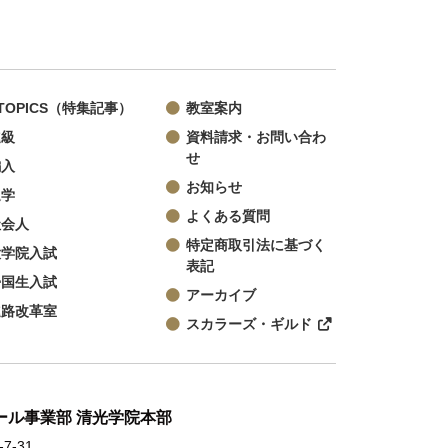
TOPICS（特集記事）
教室案内
進級
資料請求・お問い合わ
せ
編入
お知らせ
退学
よくある質問
社会人
特定商取引法に基づく
大学院入試
表記
帰国生入試
アーカイブ
進路改革室
スカラーズ・ギルド
クール事業部 清光学院本部
7-31