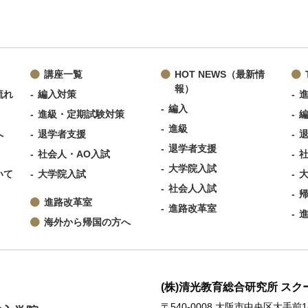
講座一覧
HOT NEWS（最新情
報）
流れ
編入対策
編入
進級・定期試験対策
進級
へ
退学者支援
退学者支援
社会人・AO入試
大学院入試
いて
大学院入試
社会人入試
進路改革室
進路改革室
海外から帰国の方へ
(株)清光教育総合研究所 ス
〒540-0008 大阪市中央区大手前1-