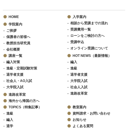
HOME
入学案内
相談から受講までの流れ
学院案内
受講費用一覧
ご挨拶
ローンをご検討の方へ
保護者の皆様へ
受講申込
教授担当研究員
オンライン受講について
会社概要
講座一覧
HOT NEWS（最新情報）
編入対策
編入
進級・定期試験対策
進級
退学者支援
退学者支援
社会人・AO入試
大学院入試
大学院入試
社会人入試
進路改革室
進路改革室
海外から帰国の方へ
TOPICS（特集記事）
教室案内
進級
資料請求・お問い合わせ
編入
お知らせ
退学
よくある質問