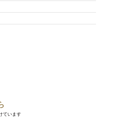
ら
けています