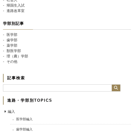
帰国生入試
進路改革室
学部別記事
医学部
歯学部
薬学部
獣医学部
理（農）学部
その他
記事検索
進路・学部別TOPICS
編入
医学部編入
歯学部編入