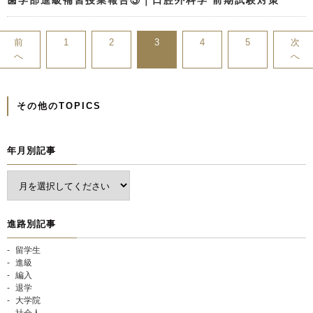
歯学部進級補習授業報告③｜口腔外科学 前期試験対策
前
1
2
3
4
5
次
へ
へ
その他のTOPICS
年月別記事
進路別記事
留学生
進級
編入
退学
大学院
社会人