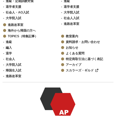
進級・定期試験対策
進級
退学者支援
退学者支援
社会人・AO入試
大学院入試
大学院入試
社会人入試
進路改革室
進路改革室
海外から帰国の方へ
TOPICS（特集記事）
教室案内
進級
資料請求・お問い合わせ
編入
お知らせ
退学
よくある質問
社会人
特定商取引法に基づく表記
大学院入試
アーカイブ
帰国生入試
スカラーズ・ギルド
進路改革室