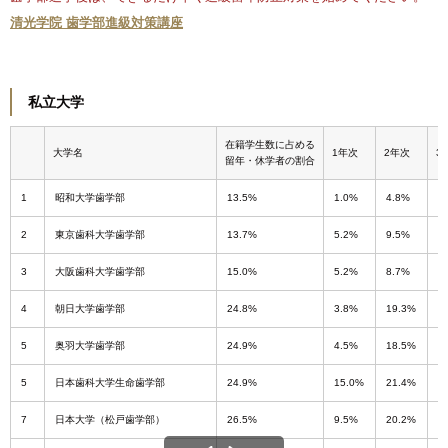
清光学院 歯学部進級対策講座
私立大学
在籍学生数に占める
大学名
1年次
2年次
3
留年・休学者の割合
1
昭和大学歯学部
13.5%
1.0%
4.8%
1
2
東京歯科大学歯学部
13.7%
5.2%
9.5%
1
3
大阪歯科大学歯学部
15.0%
5.2%
8.7%
7
4
朝日大学歯学部
24.8%
3.8%
19.3%
2
5
奥羽大学歯学部
24.9%
4.5%
18.5%
2
5
日本歯科大学生命歯学部
24.9%
15.0%
21.4%
2
7
日本大学（松戸歯学部）
26.5%
9.5%
20.2%
2