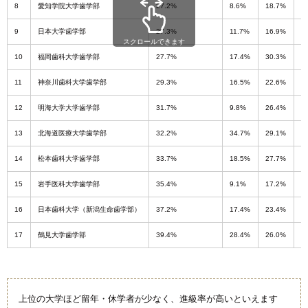
8
愛知学院大学歯学部
27.2%
8.6%
18.7%
2
9
日本大学歯学部
27.3%
11.7%
16.9%
3
スクロールできます
10
福岡歯科大学歯学部
27.7%
17.4%
30.3%
1
11
神奈川歯科大学歯学部
29.3%
16.5%
22.6%
1
12
明海大学大学歯学部
31.7%
9.8%
26.4%
2
13
北海道医療大学歯学部
32.2%
34.7%
29.1%
2
14
松本歯科大学歯学部
33.7%
18.5%
27.7%
3
15
岩手医科大学歯学部
35.4%
9.1%
17.2%
2
16
日本歯科大学（新潟生命歯学部）
37.2%
17.4%
23.4%
3
17
鶴見大学歯学部
39.4%
28.4%
26.0%
1
上位の大学ほど留年・休学者が少なく、進級率が高いといえます