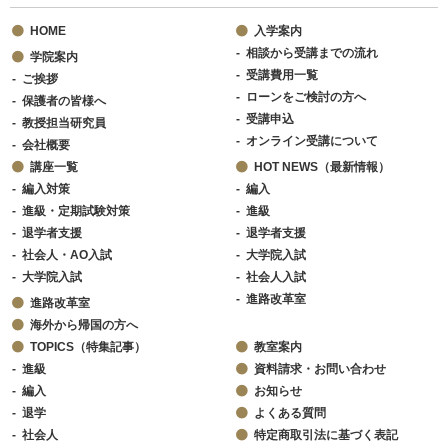
HOME
入学案内
相談から受講までの流れ
学院案内
受講費用一覧
ご挨拶
ローンをご検討の方へ
保護者の皆様へ
受講申込
教授担当研究員
オンライン受講について
会社概要
講座一覧
HOT NEWS（最新情報）
編入対策
編入
進級・定期試験対策
進級
退学者支援
退学者支援
社会人・AO入試
大学院入試
大学院入試
社会人入試
進路改革室
進路改革室
海外から帰国の方へ
TOPICS（特集記事）
教室案内
進級
資料請求・お問い合わせ
編入
お知らせ
退学
よくある質問
社会人
特定商取引法に基づく表記