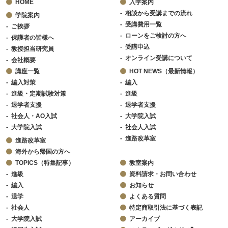
HOME
入学案内
相談から受講までの流れ
学院案内
受講費用一覧
ご挨拶
ローンをご検討の方へ
保護者の皆様へ
受講申込
教授担当研究員
オンライン受講について
会社概要
講座一覧
HOT NEWS（最新情報）
編入対策
編入
進級・定期試験対策
進級
退学者支援
退学者支援
社会人・AO入試
大学院入試
大学院入試
社会人入試
進路改革室
進路改革室
海外から帰国の方へ
TOPICS（特集記事）
教室案内
進級
資料請求・お問い合わせ
編入
お知らせ
退学
よくある質問
社会人
特定商取引法に基づく表記
大学院入試
アーカイブ