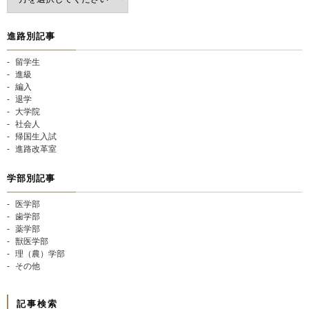
進路別記事
留学生
進級
編入
退学
大学院
社会人
帰国生入試
進路改革室
学部別記事
医学部
歯学部
薬学部
獣医学部
理（農）学部
その他
記事検索