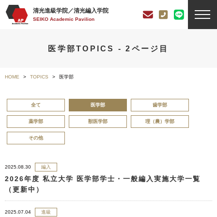
清光進級学院／清光編入学院
SEIKO Academic Pavilion
医学部TOPICS - 2ページ目
HOME
TOPICS
医学部
全て
医学部
歯学部
薬学部
獣医学部
理（農）学部
その他
2025.08.30
編入
2026年度 私立大学 医学部学士・一般編入実施大学一覧
（更新中）
2025.07.04
進級