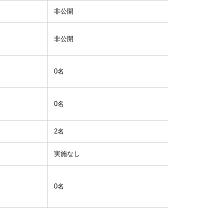
非公開
-
非公開
-
0名
-
0名
-
2名
1.0
実施なし
-
0名
-