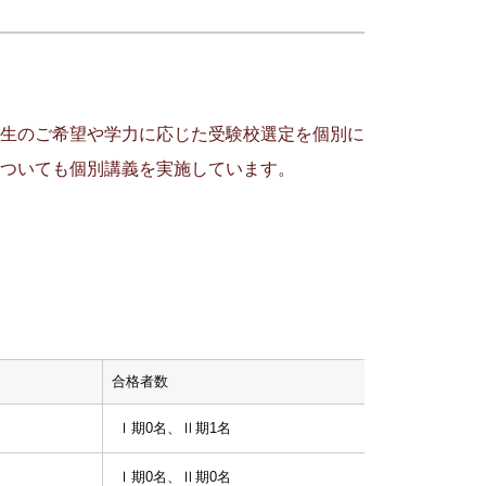
生のご希望や学力に応じた受験校選定を個別に
ついても個別講義を実施しています。
合格者数
倍率
Ⅰ期0名、Ⅱ期1名
1.0
Ⅰ期0名、Ⅱ期0名
-