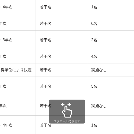
・4年次
若干名
1名
年次
若干名
6名
・3年次
若干名
2名
年次
若干名
4名
修得単位により決定
若干名
実施なし
年次
若干名
5名
年次
若干名
実施なし
スクロールできます
・4年次
若干名
1名