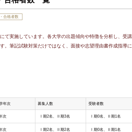
・合格者数
にて実施しています。各大学の出題傾向や特徴を分析し、受講
す。筆記試験対策だけではなく、面接や志望理由書作成指導に
学年次
募集人数
受験者数
年次
Ⅰ期2名、Ⅱ期3名
Ⅰ期0名、Ⅱ期1名
年次
Ⅰ期2名、Ⅱ期2名
Ⅰ期0名、Ⅱ期1名