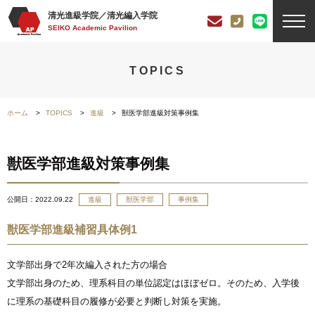
清光進級学院／清光編入学院
SEIKO Academic Pavilion
TOPICS
ホーム
TOPICS
進級
獣医学部進級対策事例集
獣医学部進級対策事例集
公開日：
2022.09.22
進級
獣医学部
事例集
獣医学部進級補習具体例1
文学部出身で2年次編入された方の場合
文学部出身のため、理系科目の単位認定はほぼゼロ。そのため、入学後
に理系の基礎科目の履修が必要と判断し対策を実施。