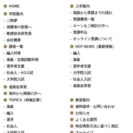
HOME
入学案内
相談から受講までの流れ
学院案内
受講費用一覧
ご挨拶
ローンをご検討の方へ
保護者の皆様へ
受講申込
教授担当研究員
オンライン受講について
会社概要
講座一覧
HOT NEWS（最新情報）
編入対策
編入
進級・定期試験対策
進級
退学者支援
退学者支援
社会人・AO入試
大学院入試
大学院入試
社会人入試
進路改革室
進路改革室
海外から帰国の方へ
TOPICS（特集記事）
教室案内
進級
資料請求・お問い合わせ
編入
お知らせ
退学
よくある質問
社会人
特定商取引法に基づく表記
大学院入試
アーカイブ