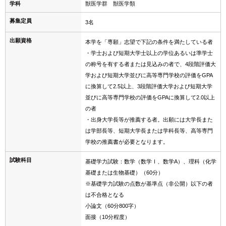
学科
獣医学群 獣医学類
募集定員
3名
出願資格
本学を「専願」志望で下記の条件を満たしている者
・学士および短期大学士以上の学位あるいは準学士
の称号を有する者または見込みの者で、4段階評価大
学および短期大学並びに高等専門学校の評価をGPA
に換算して2.5以上、3段階評価大学および短期大学
並びに高等専門学校の評価をGPAに換算して2.0以上
の者
・出身大学長等が推薦する者。出願には大学長また
は学部長等、短期大学長または学科長等、高等専門
学校の推薦書が必要となります。
試験科目
基礎学力試験：数学（数学Ⅰ、数学A）、理科（化学
基礎または生物基礎）（60分）
※基礎学力試験の点数が基準点（非公開）以下の者
は不合格となる
小論文（60分800字）
面接（10分程度）