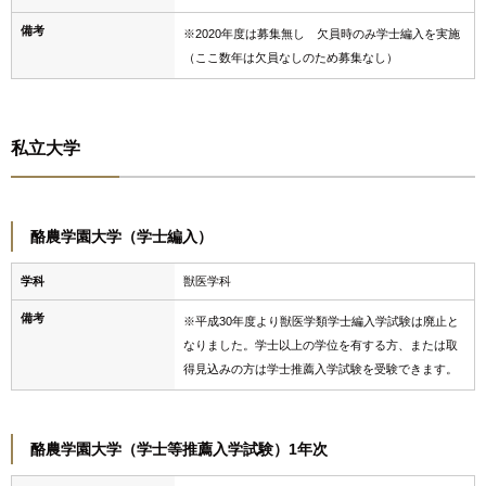
備考
※2020年度は募集無し 欠員時のみ学士編入を実施
（ここ数年は欠員なしのため募集なし）
私立大学
酪農学園大学（学士編入）
学科
獣医学科
備考
※平成30年度より獣医学類学士編入学試験は廃止と
なりました。学士以上の学位を有する方、または取
得見込みの方は学士推薦入学試験を受験できます。
酪農学園大学（学士等推薦入学試験）1年次