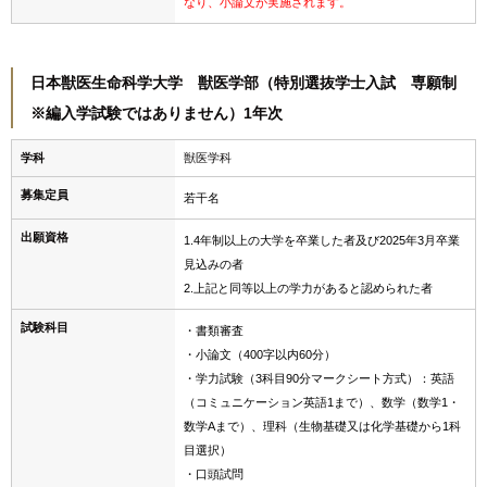
なり、小論文が実施されます。
日本獣医生命科学大学 獣医学部（特別選抜学士入試 専願制
※編入学試験ではありません）1年次
学科
獣医学科
募集定員
若干名
出願資格
1.4年制以上の大学を卒業した者及び2025年3月卒業
見込みの者
2.上記と同等以上の学力があると認められた者
試験科目
・書類審査
・小論文（400字以内60分）
・学力試験（3科目90分マークシート方式）：英語
（コミュニケーション英語1まで）、数学（数学1・
数学Aまで）、理科（生物基礎又は化学基礎から1科
目選択）
・口頭試問