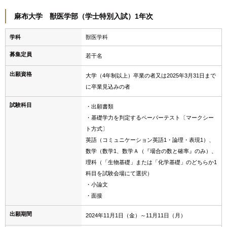
麻布大学 獣医学部（学士特別入試）1年次
学科
獣医学科
募集定員
若干名
出願資格
大学（4年制以上）卒業の者又は2025年3月31日まで
に卒業見込みの者
試験科目
・出願書類
・基礎学力を判定するペーパーテスト〔マークシー
ト方式〕
英語（コミュニケーション英語1・論理・表現1）、
数学（数学1、数学Ａ（『場合の数と確率』のみ）、
理科（「生物基礎」または「化学基礎」のどちらか1
科目を試験会場にて選択）
・小論文
・面接
出願期間
2024年11月1日（金）～11月11日（月）