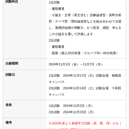
試験科目
1次試験
・書類審査
・小論文：文章（英文含む）読解論述型・資料分析
型・テーマ型・理科論述型などを組み合わせて出題
し、基礎的知識や理解力、かつ意見、感想、考えを
この小論文を通して評価します
2次試験
・書類審査
・面接（個人20分程度・グループ30～60分程度）
出願期間
2024年11月1日（金）～11月7日（木）
試験日
1次試験 2024年11月17日（日）試験会場 相模原
キャンパス
2次試験 2024年12月14日（土）試験会場 十和田
キャンパス
発表
1次試験 2024年12月2日（月）
2次試験 2024年12月23日（月）
備考
※2025年度より基礎学力試験（英、数、理）がなく