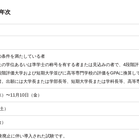
年次
の条件を満たしている者
上の学位あるいは準学士の称号を有する者または見込みの者で、4段階
3段階評価大学および短期大学並びに高等専門学校の評価をGPAに換算して
者。出願には大学長または学部長等、短期大学長または学科長等、高等
水）〜11月10日（金）
（土）
金）
験廃止に伴い導入された試験です。