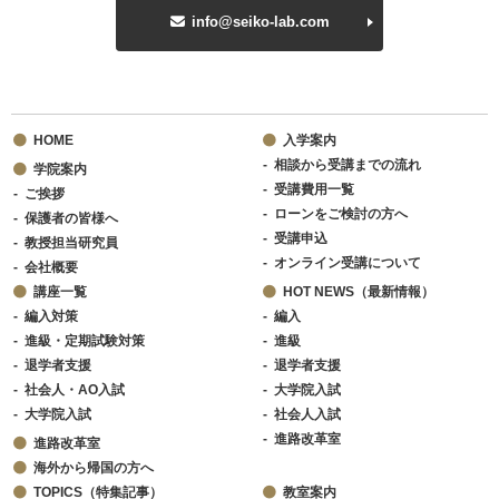
info@seiko-lab.com
HOME
入学案内
相談から受講までの流れ
学院案内
受講費用一覧
ご挨拶
ローンをご検討の方へ
保護者の皆様へ
受講申込
教授担当研究員
オンライン受講について
会社概要
講座一覧
HOT NEWS（最新情報）
編入対策
編入
進級・定期試験対策
進級
退学者支援
退学者支援
社会人・AO入試
大学院入試
大学院入試
社会人入試
進路改革室
進路改革室
海外から帰国の方へ
TOPICS（特集記事）
教室案内